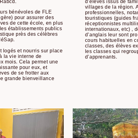
IRabcd.
d’élèves issus de fami
villages de la région. 
seurs bénévoles de FLE
professionnelles, not
gère) pour assurer des
touristiques (guides 
es de cette école, en plus
réceptionnistes multil
 les établissements publics
internationaux, etc) , 
istique près des célèbres
d’anglais leur sont pr
nléSap.
cours habituelles en c
classes, des élèves ex
 logés et nourris sur place
les classes qui regro
à la vie interne de
d’apprenants.
ux mois. Cela permet une
issante pour eux, et
ves de se frotter aux
une grande bienveillance