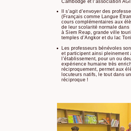
Cambodge et l’association AG
Il s’agit d’envoyer des profes
(Français comme Langue Étran
cours complémentaires aux élèv
de leur scolarité normale dans
à Siem Reap, grande ville tour
temples d’Angkor et du lac To
Les professeurs bénévoles sont
et participent ainsi pleinement 
l’établissement, pour un ou de
expérience humaine très enrich
réciproquement, permet aux élè
locuteurs natifs, le tout dans 
réciproque !