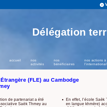
Délégation terr
accueil
nos
nos
nos actions à
activités
bénéficiaires
l'international
 Étrangère (FLE) au Cambodge
hmey
ion de partenariat a été
En effet, l’école Saèk
associative Saèk Thmey au
en langue khmère) acc