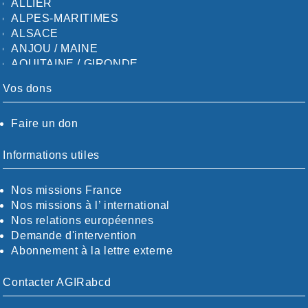
ALLIER
ALPES-MARITIMES
ALSACE
ANJOU / MAINE
AQUITAINE / GIRONDE
AQUITAINE / SUD
Vos dons
AUDE
AUVERGNE / SUD
Faire un don
CALVADOS-ORNE
BOUCHES-DU-RHÖNE / ALPES
CHARENTE-MARITIME
Informations utiles
CÖTE-D'OR
CÖTES-D'ARMOR
Nos missions France
DORDOGNE
Nos missions à l’ international
DRÖME / ARDÈCHE
Nos relations européennes
ESSONNE
Demande d'intervention
EURE-ET-LOIR
Abonnement à la lettre externe
EURE/SEINE-MARITIME
FINISTÈRE
Contacter AGIRabcd
GARD
HAUTE-GARONNE