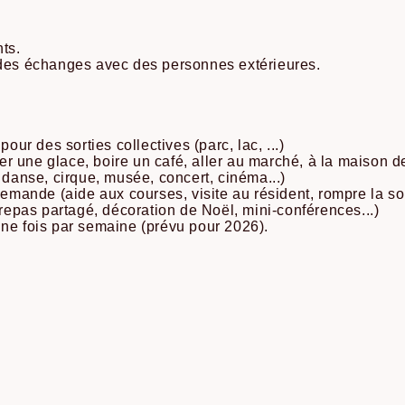
nts.
 des échanges avec des personnes extérieures.
r des sorties collectives (parc, lac, ...)
 une glace, boire un café, aller au marché, à la maison de
e danse, cirque, musée, concert, cinéma...)
demande (aide aux courses, visite au résident, rompre la sol
(repas partagé, décoration de Noël, mini-conférences...)
une fois par semaine (prévu pour 2026).