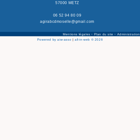
57000 METZ
06 52 94 80 09
agirabcdmoselle@gmail.com
-
-
Mentions légales
Plan du site
Administration
Powered by aiw-asso
|
all-in-web © 2026