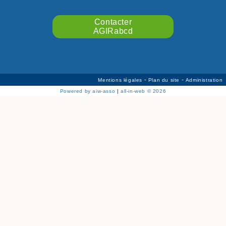
ISÈRE
LIMOUSIN
Contacter
LOIRE
AGIRabcd
LOIRE / OCÉAN
LOT
LOT-ET-GARONNE
MANCHE
-
-
Mentions légales
Plan du site
Administration
MARNE
Powered by aiw-asso
|
all-in-web © 2026
MEURTHE-ET-MOSELLE
MORBIHAN
MOSELLE
NIÈVRE/YONNE
NORD
NORSEINOISE
OISE
ORLÉANAIS
PARIS / PETITE-COURONNE
PAS DE CALAIS
PAU / BÉARN
PYRÉNÉES-ORIENTALES