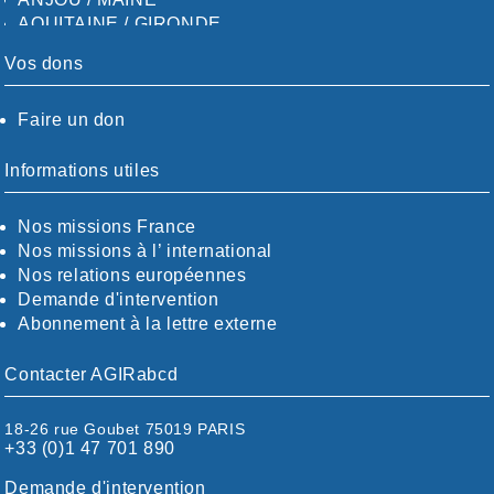
AQUITAINE / GIRONDE
AQUITAINE / SUD
Vos dons
AUDE
AUVERGNE / SUD
Faire un don
CALVADOS-ORNE
BOUCHES-DU-RHÖNE / ALPES
CHARENTE-MARITIME
Informations utiles
CÖTE-D'OR
CÖTES-D'ARMOR
Nos missions France
DORDOGNE
Nos missions à l’ international
DRÖME / ARDÈCHE
Nos relations européennes
ESSONNE
Demande d'intervention
EURE-ET-LOIR
Abonnement à la lettre externe
EURE/SEINE-MARITIME
FINISTÈRE
Contacter AGIRabcd
GARD
HAUTE-GARONNE
18-26 rue Goubet 75019 PARIS
HAUTES-PYRÉNÉES
+33 (0)1 47 701 890
HÉRAULT
ILLE ET VILAINE
Demande d'intervention