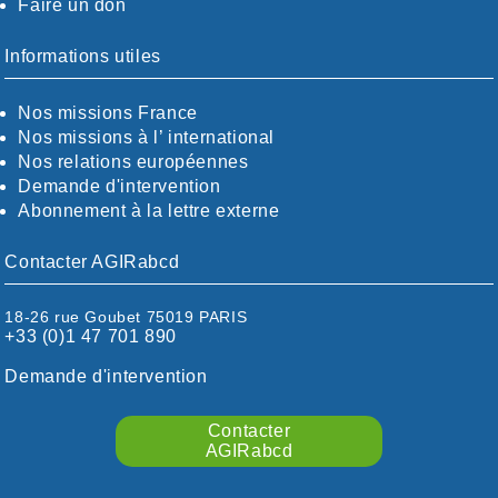
Faire un don
CALVADOS-ORNE
BOUCHES-DU-RHÖNE / ALPES
CHARENTE-MARITIME
Informations utiles
CÖTE-D'OR
CÖTES-D'ARMOR
Nos missions France
DORDOGNE
Nos missions à l’ international
DRÖME / ARDÈCHE
Nos relations européennes
ESSONNE
Demande d'intervention
EURE-ET-LOIR
Abonnement à la lettre externe
EURE/SEINE-MARITIME
FINISTÈRE
Contacter AGIRabcd
GARD
HAUTE-GARONNE
18-26 rue Goubet 75019 PARIS
HAUTES-PYRÉNÉES
+33 (0)1 47 701 890
HÉRAULT
ILLE ET VILAINE
Demande d'intervention
ISÈRE
LIMOUSIN
Contacter
LOIRE
AGIRabcd
LOIRE / OCÉAN
LOT